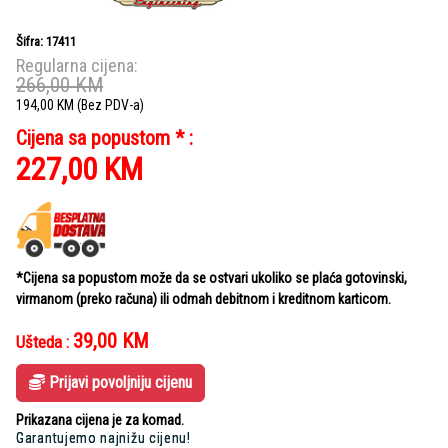
Šifra: 17411
Regularna cijena:
266,00
KM
194,00
KM
(Bez PDV-a)
Cijena sa popustom * :
227,00
KM
*Cijena sa popustom može da se ostvari ukoliko se plaća gotovinski,
virmanom (preko računa) ili odmah debitnom i kreditnom karticom.
39,00
KM
Ušteda :
Prijavi povoljniju cijenu
Prikazana cijena je za komad.
Garantujemo najnižu cijenu!