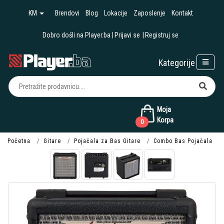
KM
Brendovi
Blog
Lokacije
Zaposlenje
Kontakt
Dobro došli na Player.ba
Prijavi se
Registruj se
Kategorije
Moja
Korpa
0
Početna
Gitare
Pojačala za Bas Gitare
Combo Bas Pojačala