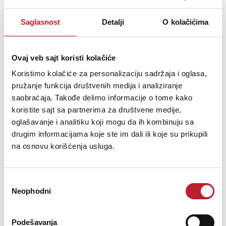
Saglasnost
Detalji
O kolačićima
Power Output
10 Watts
Ovaj veb sajt koristi kolačiće
Speaker Configuration
1 x 6.5
Koristimo kolačiće za personalizaciju sadržaja i oglasa,
Line Input
Yes
pružanje funkcija društvenih medija i analiziranje
EQ
3 Band
saobraćaja. Takođe delimo informacije o tome kako
H x W x D (mm)
250 x 235 x 170
koristite sajt sa partnerima za društvene medije,
oglašavanje i analitiku koji mogu da ih kombinuju sa
Weight (kg)
4
drugim informacijama koje ste im dali ili koje su prikupili
na osnovu korišćenja usluga.
Vezani artikli
Избор
Neophodni
сагласности
Podešavanja