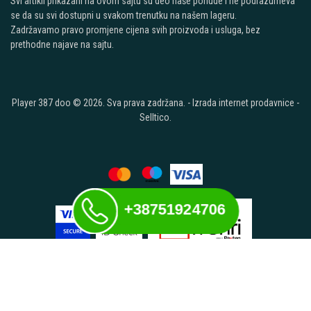
Svi artikli prikazani na ovom sajtu su deo naše ponude i ne podrazumeva
se da su svi dostupni u svakom trenutku na našem lageru.
Zadržavamo pravo promjene cijena svih proizvoda i usluga, bez
prethodne najave na sajtu.
Player 387 doo © 2026. Sva prava zadržana. -
Izrada internet prodavnice
-
Selltico.
+38751924706