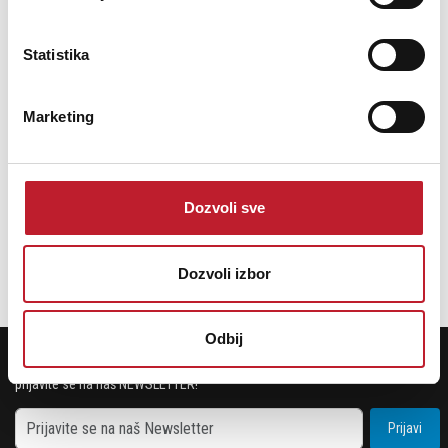
Statistika
Marketing
Ashdown Studio 10 - Kombo Bas pojačalo
Dozvoli sve
35.880,00
KM
Dozvoli izbor
Odbij
POTREBNA VAM JE POMOĆ? POZOVITE NAS!
Ukoliko želite da dobijete najnovije informacije o novitetima i popustima,
prijavite se na naš NEWSLETTER!
Prijavi