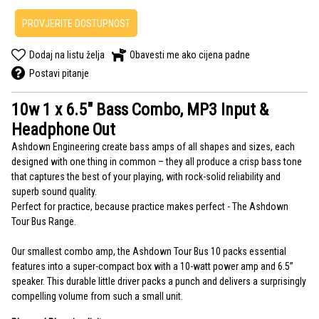
PROVJERITE DOSTUPNOST
Dodaj na listu želja
Obavesti me ako cijena padne
Postavi pitanje
10w 1 x 6.5" Bass Combo, MP3 Input &
Headphone Out
Ashdown Engineering create bass amps of all shapes and sizes, each
designed with one thing in common – they all produce a crisp bass tone
that captures the best of your playing, with rock-solid reliability and
superb sound quality.
Perfect for practice, because practice makes perfect - The Ashdown
Tour Bus Range.
Our smallest combo amp, the Ashdown Tour Bus 10 packs essential
features into a super-compact box with a 10-watt power amp and 6.5”
speaker. This durable little driver packs a punch and delivers a surprisingly
compelling volume from such a small unit.