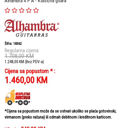
Alhambra 4 P A - Klasična gitara
Šifra: 18362
Regularna cijena:
1.708,00
KM
1.248,00
KM
(Bez PDV-a)
Cijena sa popustom * :
1.460,00
KM
*Cijena sa popustom može da se ostvari ukoliko se plaća gotovinski,
virmanom (preko računa) ili odmah debitnom i kreditnom karticom.