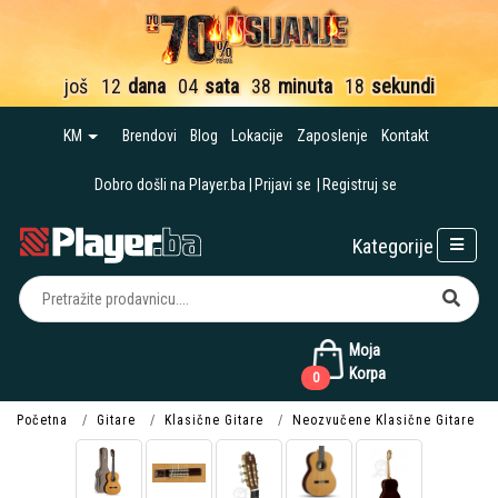
još
12
dana
04
sata
38
minuta
18
sekundi
KM
Brendovi
Blog
Lokacije
Zaposlenje
Kontakt
Dobro došli na Player.ba
Prijavi se
Registruj se
Kategorije
Moja
Korpa
0
Početna
Gitare
Klasične Gitare
Neozvučene Klasične Gitare