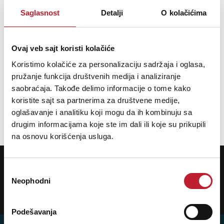
Saglasnost
Detalji
O kolačićima
Chord Compact Guitar Wall Hanger - Gitarski zidni stalak
Ovaj veb sajt koristi kolačiće
Koristimo kolačiće za personalizaciju sadržaja i oglasa,
pružanje funkcija društvenih medija i analiziranje
20,00
KM
23,00
KM
saobraćaja. Takođe delimo informacije o tome kako
koristite sajt sa partnerima za društvene medije,
DODAJ U KORPU
oglašavanje i analitiku koji mogu da ih kombinuju sa
drugim informacijama koje ste im dali ili koje su prikupili
na osnovu korišćenja usluga.
POTREBNA VAM JE POMOĆ? POZOVITE NAS!
Ukoliko želite da dobijete najnovije informacije o novitetima i popustima,
Избор
prijavite se na naš NEWSLETTER!
Neophodni
сагласности
Prijavi
Podešavanja