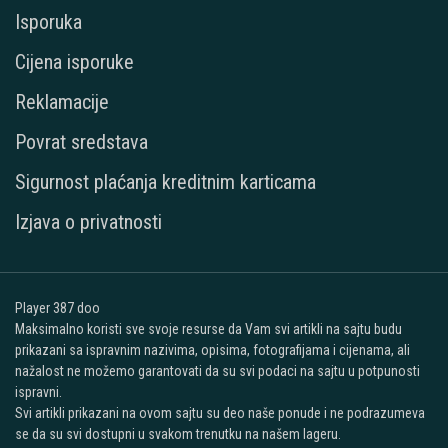
Isporuka
Cijena isporuke
Reklamacije
Povrat sredstava
Sigurnost plaćanja kreditnim karticama
Izjava o privatnosti
Player 387 doo
Maksimalno koristi sve svoje resurse da Vam svi artikli na sajtu budu
prikazani sa ispravnim nazivima, opisima, fotografijama i cijenama, ali
nažalost ne možemo garantovati da su svi podaci na sajtu u potpunosti
ispravni.
Svi artikli prikazani na ovom sajtu su deo naše ponude i ne podrazumeva
se da su svi dostupni u svakom trenutku na našem lageru.