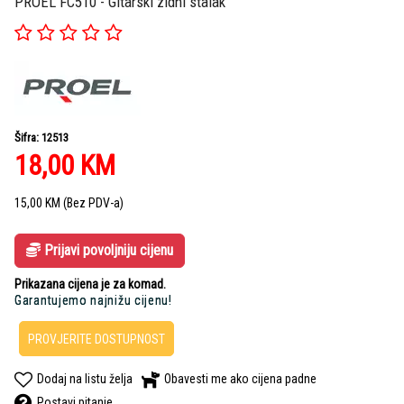
PROEL FC510 - Gitarski zidni stalak
Šifra: 12513
18,00
KM
15,00
KM
(Bez PDV-a)
Prijavi povoljniju cijenu
Prikazana cijena je za komad.
Garantujemo najnižu cijenu!
PROVJERITE DOSTUPNOST
Dodaj na listu želja
Obavesti me ako cijena padne
Postavi pitanje