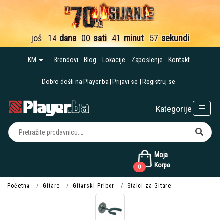
još
14
dana
00
sati
41
minut
57
sekundi
KM
Brendovi
Blog
Lokacije
Zaposlenje
Kontakt
Dobro došli na Player.ba
Prijavi se
Registruj se
Kategorije
Moja
Korpa
0
Početna
Gitare
Gitarski Pribor
Stalci za Gitare