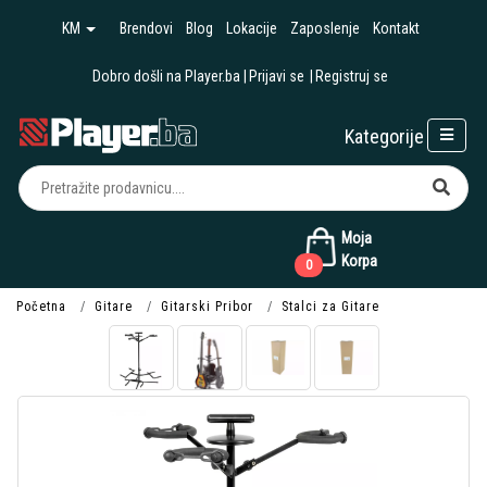
KM
Brendovi
Blog
Lokacije
Zaposlenje
Kontakt
Dobro došli na Player.ba
Prijavi se
Registruj se
Kategorije
Moja
Korpa
0
Početna
Gitare
Gitarski Pribor
Stalci za Gitare