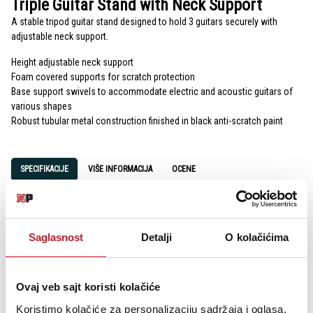
Triple Guitar Stand with Neck Support
A stable tripod guitar stand designed to hold 3 guitars securely with
adjustable neck support.
Height adjustable neck support
Foam covered supports for scratch protection
Base support swivels to accommodate electric and acoustic guitars of
various shapes
Robust tubular metal construction finished in black anti-scratch paint
SPECIFIKACIJE
VIŠE INFORMACIJA
OCENE
Specification
Height adjustment 780 - 910mm
Saglasnost
Detalji
O kolačićima
Dimensions (assembled) 780 x 560 x 560mm
Weight 2kg
Ovaj veb sajt koristi kolačiće
Koristimo kolačiće za personalizaciju sadržaja i oglasa,