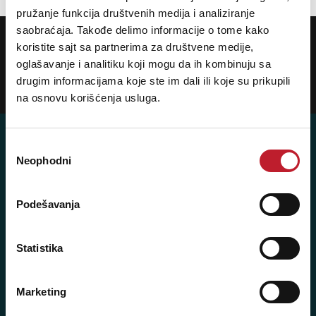
pružanje funkcija društvenih medija i analiziranje
saobraćaja. Takođe delimo informacije o tome kako
POTREBNA VAM JE POMOĆ? POZOVITE NAS!
Ukoliko želite da dobijete najnovije informacije o novitetima i popustima,
koristite sajt sa partnerima za društvene medije,
prijavite se na naš NEWSLETTER!
oglašavanje i analitiku koji mogu da ih kombinuju sa
drugim informacijama koje ste im dali ili koje su prikupili
Prijavi
na osnovu korišćenja usluga.
Избор
Neophodni
сагласности
Player 387 doo
Podešavanja
Šifra djelatnosti: 46.19
Posredovanje u trgovini raznovrsnim proizvodima
Statistika
Matični broj: 11091369
PDV: 403444110009
Marketing
JIB: 4403444110009