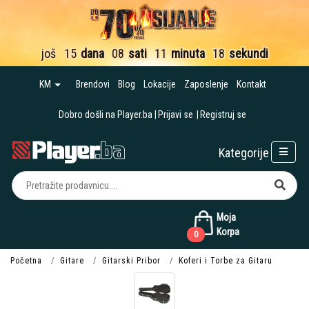
još
15
dana
08
sati
11
minuta
18
sekundi
KM
Brendovi
Blog
Lokacije
Zaposlenje
Kontakt
Dobro došli na Player.ba
Prijavi se
Registruj se
Kategorije
Moja
Korpa
0
Početna
Gitare
Gitarski Pribor
Koferi i Torbe za Gitaru