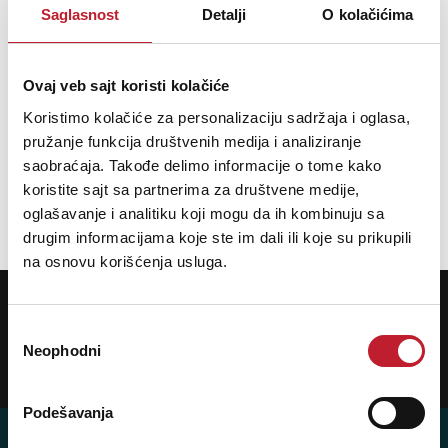
Saglasnost
Detalji
O kolačićima
Wooden core, sturdy flat lid, sewn all around
Chrome plated locks, 3 lid hinges
Screw-attached rubber feet
Ovaj veb sajt koristi kolačiće
Sturdy plastic handle
Matte black, grained imitation leather cover, accessory compartment
Koristimo kolačiće za personalizaciju sadržaja i oglasa,
with lid
pružanje funkcija društvenih medija i analiziranje
Interior padding black velvet
saobraćaja. Takođe delimo informacije o tome kako
GEWA brass logo plate
koristite sajt sa partnerima za društvene medije,
oglašavanje i analitiku koji mogu da ih kombinuju sa
drugim informacijama koje ste im dali ili koje su prikupili
na osnovu korišćenja usluga.
POTREBNA VAM JE POMOĆ? POZOVITE NAS!
Ukoliko želite da dobijete najnovije informacije o novitetima i popustima,
prijavite se na naš NEWSLETTER!
Избор
Neophodni
сагласности
Prijavi
Podešavanja