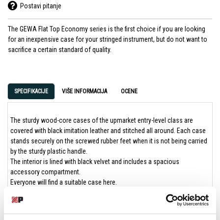
Postavi pitanje
The GEWA Flat Top Economy series is the first choice if you are looking
for an inexpensive case for your stringed instrument, but do not want to
sacrifice a certain standard of quality.
SPECIFIKACIJE
VIŠE INFORMACIJA
OCENE
The sturdy wood-core cases of the upmarket entry-level class are
covered with black imitation leather and stitched all around. Each case
stands securely on the screwed rubber feet when it is not being carried
by the sturdy plastic handle.
The interior is lined with black velvet and includes a spacious
accessory compartment.
Everyone will find a suitable case here.
The GEWA Flat Top Economy series includes models for classical and
acoustic guitar, electric guitar in a wide variety of shapes, electric bass,
ukulele, mandolin and banjo.