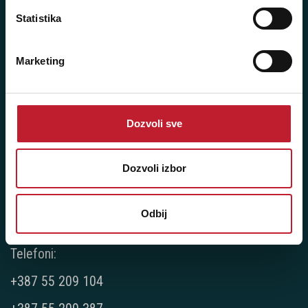
Statistika
Player 387 doo
Marketing
Šifra djelatnosti: 46.19
Posredovanje u trgovini raznovrsnim proizvodima
Matični broj: 11091369
Dozvoli sve
PDV: 403444110009
JIB: 4403444110009
Dozvoli izbor
NAŠE PRODAVNICE
Odbij
Bijeljina - Njegoševa 16
Telefoni:
+387 55 209 104