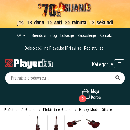
još
13
dana
15
sati
35
minuta
13
sekundi
KM
Brendovi
Blog
Lokacije
Zaposlenje
Kontakt
Dobro došli na Player.ba
Prijavi se
Registruj se
Kategorije
Moja
Korpa
0
Početna
Gitare
Električne Gitare
Heavy-Model Gitare