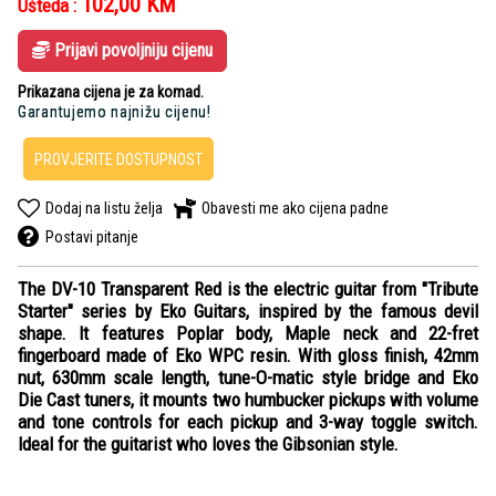
102,00
KM
Ušteda :
Prijavi povoljniju cijenu
Prikazana cijena je za komad.
Garantujemo najnižu cijenu!
PROVJERITE DOSTUPNOST
Dodaj na listu želja
Obavesti me ako cijena padne
Postavi pitanje
The DV-10 Transparent Red is the electric guitar from "Tribute
Starter" series by Eko Guitars, inspired by the famous devil
shape. It features Poplar body, Maple neck and 22-fret
fingerboard made of Eko WPC resin. With gloss finish, 42mm
nut, 630mm scale length, tune-O-matic style bridge and Eko
Die Cast tuners, it mounts two humbucker pickups with volume
and tone controls for each pickup and 3-way toggle switch.
Ideal for the guitarist who loves the Gibsonian style.