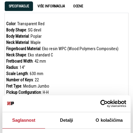
SPECIFIKACIJE
VIŠE INFORMACIJA
OCENE
Color
: Transparent Red
Body Shape
: SG devil
Body Material
: Poplar
Neck Material
: Maple
Fingerboard Material
: Eko resin WPC (Wood Polymers Composites)
Neck Shape
: Eko standard C
Fretboard Width
: 42 mm
Radius
: 14"
Scale Length
: 630 mm
Number of Keys
: 22
Fret Type
: Medium Jumbo
Pickup Configuration
: H-H
Pickup
: (2x) Eko humbucker
Controls
: Volume + Tone for each pickup
Bridge
: Eko tune-O-matic
Body Finish
: Gloss
Saglasnost
Detalji
O kolačićima
Tuning Machines
: Eko Die Cast
Tuning Machines Arrangement
: 3 + 3