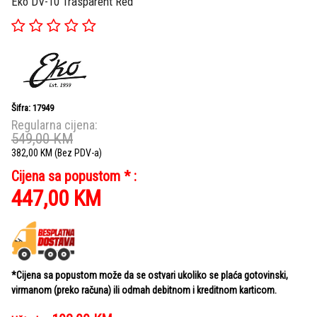
Eko DV-10 Trasparent Red
Šifra: 17949
Regularna cijena:
549,00
KM
382,00
KM
(Bez PDV-a)
Cijena sa popustom * :
447,00
KM
*Cijena sa popustom može da se ostvari ukoliko se plaća gotovinski,
virmanom (preko računa) ili odmah debitnom i kreditnom karticom.