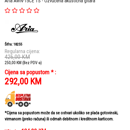
Aria AWN-15CE TS - Ozvučena akustična gitara
Šifra: 18255
Regularna cijena:
426,00
KM
250,00
KM
(Bez PDV-a)
Cijena sa popustom * :
292,00
KM
*Cijena sa popustom može da se ostvari ukoliko se plaća gotovinski,
virmanom (preko računa) ili odmah debitnom i kreditnom karticom.