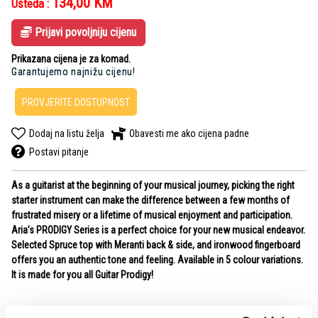
134,00
KM
Ušteda :
Prijavi povoljniju cijenu
Prikazana cijena je za komad.
Garantujemo najnižu cijenu!
PROVJERITE DOSTUPNOST
Dodaj na listu želja
Obavesti me ako cijena padne
Postavi pitanje
As a guitarist at the beginning of your musical journey, picking the right
starter instrument can make the difference between a few months of
frustrated misery or a lifetime of musical enjoyment and participation.
Aria’s PRODIGY Series is a perfect choice for your new musical endeavor.
Selected Spruce top with Meranti back & side, and ironwood fingerboard
offers you an authentic tone and feeling. Available in 5 colour variations.
It is made for you all Guitar Prodigy!