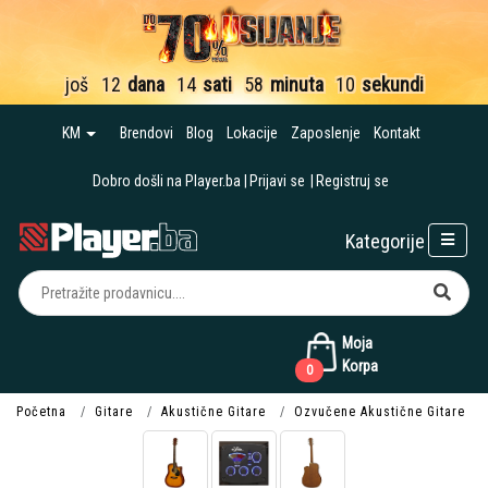
još
12
dana
14
sati
58
minuta
10
sekundi
KM
Brendovi
Blog
Lokacije
Zaposlenje
Kontakt
Dobro došli na Player.ba
Prijavi se
Registruj se
Kategorije
Moja
Korpa
0
Početna
Gitare
Akustične Gitare
Ozvučene Akustične Gitare