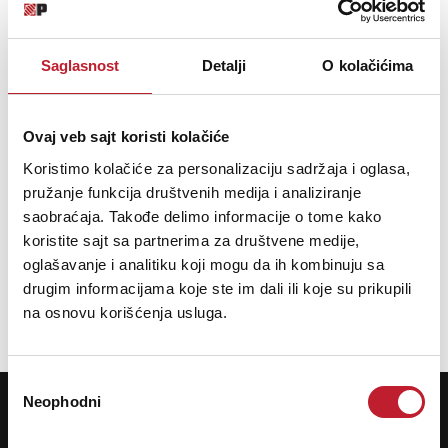
SPECIFIKACIJE
VIŠE INFORMACIJA
OCENE
Saglasnost
Detalji
O kolačićima
Top:
Spruce
Back and Sides:
Meranti
Neck:
Nato
Ovaj veb sajt koristi kolačiće
Fingerboard:
Ironwood
Number of Frets:
20
Koristimo kolačiće za personalizaciju sadržaja i oglasa,
Scale Length:
650 mm
pružanje funkcija društvenih medija i analiziranje
Bridge:
Ironwood
saobraćaja. Takođe delimo informacije o tome kako
Pickguard:
Black
koristite sajt sa partnerima za društvene medije,
Hardware:
Chrome
oglašavanje i analitiku koji mogu da ih kombinuju sa
Finishes:
TS (Tobacco Sunburst)
drugim informacijama koje ste im dali ili koje su prikupili
na osnovu korišćenja usluga.
Избор
POTREBNA VAM JE POMOĆ? POZOVITE NAS!
Neophodni
сагласности
Ukoliko želite da dobijete najnovije informacije o novitetima i popustima,
prijavite se na naš NEWSLETTER!