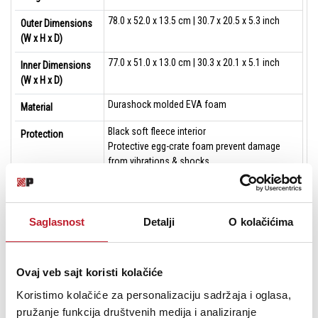
78.0 x 52.0 x 13.5 cm | 30.7 x 20.5 x 5.3 inch
Outer Dimensions
(W x H x D)
77.0 x 51.0 x 13.0 cm | 30.3 x 20.1 x 5.1 inch
Inner Dimensions
(W x H x D)
Durashock molded EVA foam
Material
Black soft fleece interior
Protection
Protective egg-crate foam prevent damage
from vibrations & shocks
Easy grip zipper puller
Extra's
Convenient carry handles
Convenient shoulder strap
Saglasnost
Detalji
O kolačićima
Denon DJ Prime 4+ or 4 Controller
Fits
Ovaj veb sajt koristi kolačiće
Koristimo kolačiće za personalizaciju sadržaja i oglasa,
pružanje funkcija društvenih medija i analiziranje