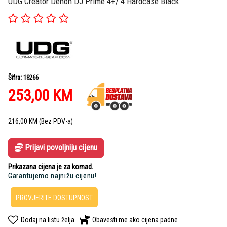
UDG Creator Denon DJ Prime 4+/ 4 Hardcase Black
Šifra: 18266
253,00
KM
216,00
KM
(Bez PDV-a)
Prijavi povoljniju cijenu
Prikazana cijena je za komad.
Garantujemo najnižu cijenu!
PROVJERITE DOSTUPNOST
Dodaj na listu želja
Obavesti me ako cijena padne