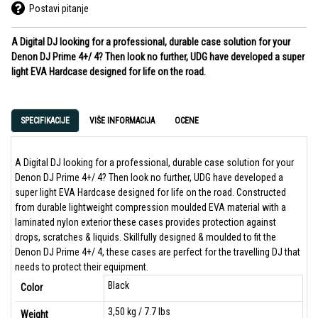
Postavi pitanje
A Digital DJ looking for a professional, durable case solution for your
Denon DJ Prime 4+/ 4? Then look no further, UDG have developed a super
light EVA Hardcase designed for life on the road.
SPECIFIKACIJE
VIŠE INFORMACIJA
OCENE
A Digital DJ looking for a professional, durable case solution for your
Denon DJ Prime 4+/ 4? Then look no further, UDG have developed a
super light EVA Hardcase designed for life on the road. Constructed
from durable lightweight compression moulded EVA material with a
laminated nylon exterior these cases provides protection against
drops, scratches & liquids. Skillfully designed & moulded to fit the
Denon DJ Prime 4+/ 4, these cases are perfect for the travelling DJ that
needs to protect their equipment.
Black
Color
3,50 kg / 7.7 lbs
Weight