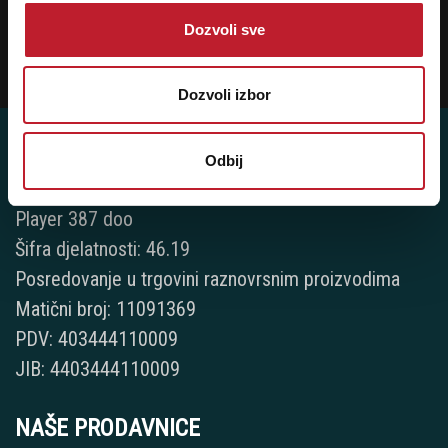
Ukoliko želite da dobijete najnovije informacije o novitetima i popustima,
prijavite se na naš NEWSLETTER!
Dozvoli sve
Prijavi
Dozvoli izbor
Odbij
Player 387 doo
Šifra djelatnosti: 46.19
Posredovanje u trgovini raznovrsnim proizvodima
Matični broj: 11091369
PDV: 403444110009
JIB: 4403444110009
NAŠE PRODAVNICE