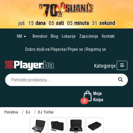
još
15
dana
05
sati
05
minuta
31
sekund
KM
Brendovi
Blog
Lokacije
Zaposlenje
Kontakt
Dobro došli na Player.ba
Prijavi se
Registruj se
Kategorije
Moja
Korpa
0
Početna
DJ
DJ Torbe