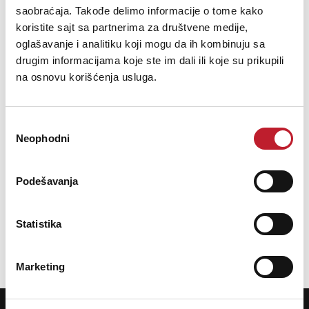
saobraćaja. Takođe delimo informacije o tome kako
koristite sajt sa partnerima za društvene medije,
oglašavanje i analitiku koji mogu da ih kombinuju sa
drugim informacijama koje ste im dali ili koje su prikupili
na osnovu korišćenja usluga.
Избор
Neophodni
сагласности
Pioneer DJC-3000 BAG
Podešavanja
292,00
KM
342,00
KM
Statistika
DODAJ U KORPU
Marketing
POTREBNA VAM JE POMOĆ? POZOVITE NAS!