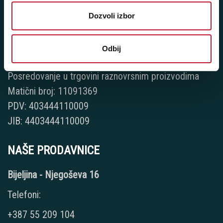
Dozvoli izbor
Player 387 doo
Odbij
Šifra djelatnosti: 46.19
Posredovanje u trgovini raznovrsnim proizvodima
Matični broj: 11091369
PDV: 403444110009
JIB: 4403444110009
NAŠE PRODAVNICE
Bijeljina - Njegoševa 16
Telefoni:
+387 55 209 104