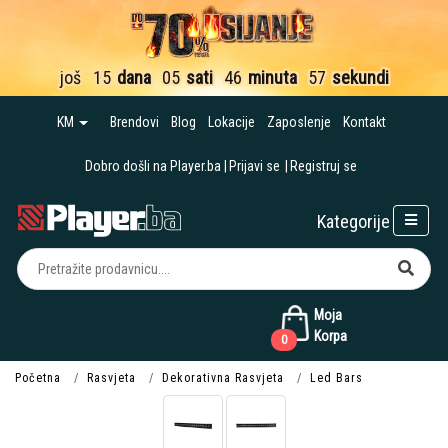
još
15
dana
05
sati
46
minuta
57
sekundi
KM
Brendovi
Blog
Lokacije
Zaposlenje
Kontakt
Dobro došli na Player.ba
Prijavi se
Registruj se
Kategorije
Moja
Korpa
0
Početna
Rasvjeta
Dekorativna Rasvjeta
Led Bars