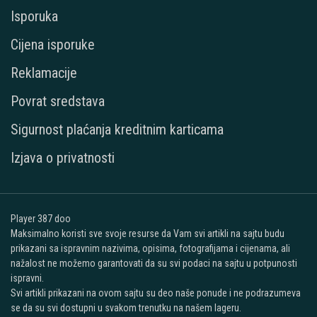
Isporuka
Cijena isporuke
Reklamacije
Povrat sredstava
Sigurnost plaćanja kreditnim karticama
Izjava o privatnosti
Player 387 doo
Maksimalno koristi sve svoje resurse da Vam svi artikli na sajtu budu
prikazani sa ispravnim nazivima, opisima, fotografijama i cijenama, ali
nažalost ne možemo garantovati da su svi podaci na sajtu u potpunosti
ispravni.
Svi artikli prikazani na ovom sajtu su deo naše ponude i ne podrazumeva
se da su svi dostupni u svakom trenutku na našem lageru.