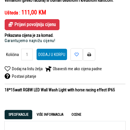
virmanom (preko računa) ili odmah debitnom i kreditnom karticom.
111,00
KM
Ušteda :
Prijavi povoljniju cijenu
Prikazana cijena je za komad.
Garantujemo najnižu cijenu!
Količina
DODAJ U KORPU
Dodaj na listu želja
Obavesti me ako cijena padne
Postavi pitanje
18*15watt RGBW LED Wall Wash Light with horse racing effect IP65
SPECIFIKACIJE
VIŠE INFORMACIJA
OCENE