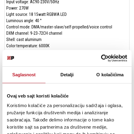
Input voltage: AC90-230V/50Hz
Power: 270W
Light source: 18 15watt RGBWA LED
Luminous angle: 40 °
Control mode: DMA/master-slave/self-propelled/voice control
DXM channel: 9-23-72CH channel
Shell: cast aluminum
Color temperature: 6000K
Packaging size: 116 * 20 * 10.5cm (4 units/box)
Net weight:. 9.5kg
IP Rate： IP65
Saglasnost
Detalji
O kolačićima
Ovaj veb sajt koristi kolačiće
Koristimo kolačiće za personalizaciju sadržaja i oglasa,
pružanje funkcija društvenih medija i analiziranje
saobraćaja. Takođe delimo informacije o tome kako
koristite sajt sa partnerima za društvene medije,