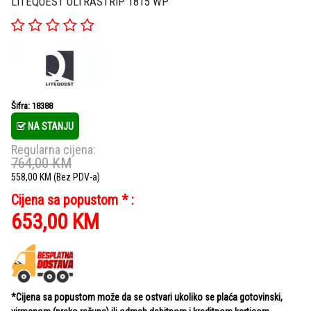
LITEQUEST ULTRASTRIP 1815 WP
Šifra: 18388
NA STANJU
Regularna cijena:
764,00
KM
558,00
KM
(Bez PDV-a)
Cijena sa popustom * :
653,00
KM
*Cijena sa popustom može da se ostvari ukoliko se plaća gotovinski,