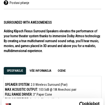
Postavi pitanje
SURROUNDED WITH AWESOMENESS
Adding Klipsch Flexus Surround Speakers elevates the performance of
your home theater system thanks to immersive Dolby Atmos technology.
By creating a true multichannel surround sound setup, you’ll hear music,
movies, and games placed in 3D around and above you for a realistic,
multidimensional experience.
SPECIFIKACIJE
VIŠE INFORMACIJA
OCENE
SPEAKER SYSTEM:
2.0 Wireless Surround (Pair)
MAX ACOUSTIC OUTPUT:
103.5dB @ 1M Anechoic pair
FULL RANGE DRIVER:
3” Paper Cone
ENCLOSURE TYPE:
Sealed - Plastic, Metal
SYSTEM POWER:
50W RMS