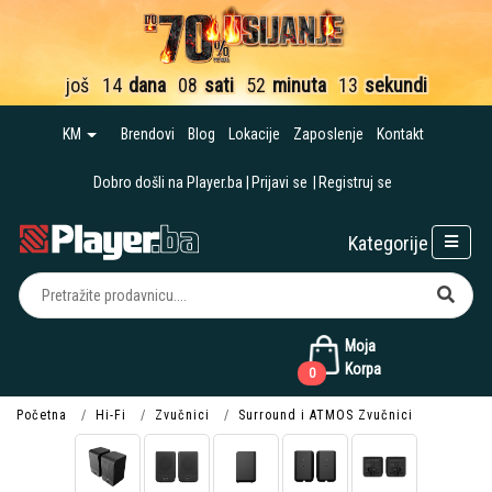
još
14
dana
08
sati
52
minuta
13
sekundi
KM
Brendovi
Blog
Lokacije
Zaposlenje
Kontakt
Dobro došli na Player.ba
Prijavi se
Registruj se
Kategorije
Moja
Korpa
0
Početna
Hi-Fi
Zvučnici
Surround i ATMOS Zvučnici