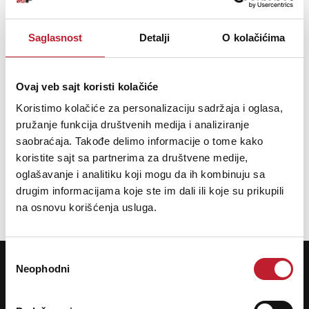
FREQUENCY RESPONSE:
235Hz - 20kHz
HEIGHT:
6.75” (171mm)
Saglasnost
Detalji
O kolačićima
WIDTH:
4.13” (105mm)
DEPTH:
4.31” (109.5mm)
FINISH:
Ebony Vinyl
VOLTAGE:
100-240V 50/60Hz Internal Power Supply
Ovaj veb sajt koristi kolačiće
WEIGHT:
2.5lbs (1.13kg) each
Koristimo kolačiće za personalizaciju sadržaja i oglasa,
INCLUDED ACCESSORIES:
pružanje funkcija društvenih medija i analiziranje
• (2) 2.0m Right-Angle IEC Power Cord (Region Specific)
saobraćaja. Takođe delimo informacije o tome kako
• (1) Flexus Transport Wireless dongle
• (1) User Manual
koristite sajt sa partnerima za društvene medije,
MOUNTING:
1/4” x 20 Threaded Insert
oglašavanje i analitiku koji mogu da ih kombinuju sa
drugim informacijama koje ste im dali ili koje su prikupili
na osnovu korišćenja usluga.
Избор
POTREBNA VAM JE POMOĆ? POZOVITE NAS!
Neophodni
Ukoliko želite da dobijete najnovije informacije o novitetima i popustima,
сагласности
prijavite se na naš NEWSLETTER!