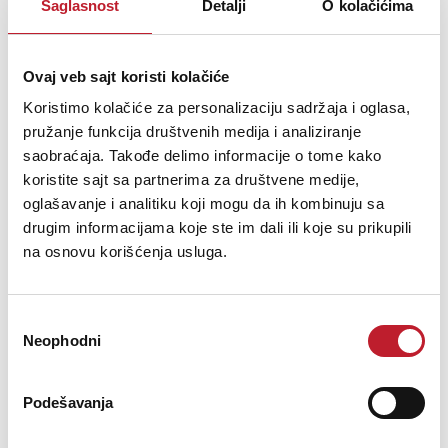
Saglasnost
Detalji
O kolačićima
General : Power consumption W 105
General : Color black
General : Display LCD
General : Fixation M12
Ovaj veb sajt koristi kolačiće
General : IP rating indoor
Koristimo kolačiće za personalizaciju sadržaja i oglasa,
Control : Modes standalone fixed, manual, DMX
pružanje funkcija društvenih medija i analiziranje
Control : Protocol DMX, Wireless DMX, RDM
saobraćaja. Takođe delimo informacije o tome kako
Control : programmable No
Control : upgradable software Yes
koristite sajt sa partnerima za društvene medije,
Control : minimum DMX channels 1
oglašavanje i analitiku koji mogu da ih kombinuju sa
Control : maximum DMX channels 4
drugim informacijama koje ste im dali ili koje su prikupili
Light : lamp socket No
na osnovu korišćenja usluga.
Light : Lux 2630 (@ 5m beam 16°)
Light : lamp COB
Light : min. color temperature (K) 3000
Избор
Light : max. color temperature (K) 3000
Neophodni
сагласности
Light : CRI 95
Light : colors White, Warm white
Light : mix colors No
Podešavanja
Light : functions manual focus, manual zoom
Light : min. beam angle (°) 15