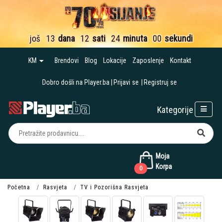
još
13
dana
12
sati
24
minuta
00
sekundi
KM
Brendovi
Blog
Lokacije
Zaposlenje
Kontakt
Dobro došli na Player.ba
Prijavi se
Registruj se
Kategorije
Moja
Korpa
0
Početna
Rasvjeta
TV i Pozorišna Rasvjeta