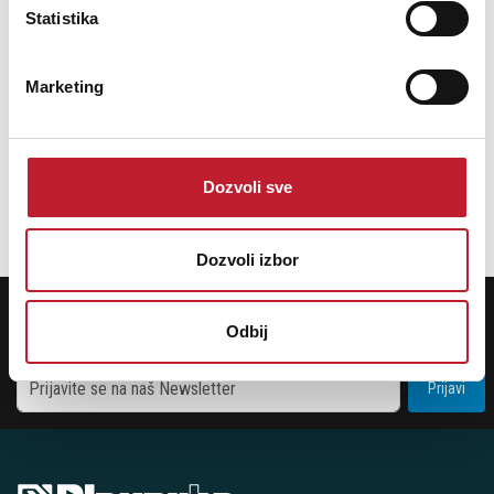
Light : max. beam angle (°) 45
Statistika
Light : max. refresh rate (kHz) 1.2
Connections : input 3 pin XLR, 5 pin XLR, wireless DMX optional, usb,
PowerCon® or compatible
Marketing
Connections : output 3 pin XLR, 5 pin XLR, usb, PowerCon® or
compatible
Brand BRITEQ
EANCode 5420025660297
Dozvoli sve
Dozvoli izbor
POTREBNA VAM JE POMOĆ? POZOVITE NAS!
Ukoliko želite da dobijete najnovije informacije o novitetima i popustima,
Odbij
prijavite se na naš NEWSLETTER!
Prijavi