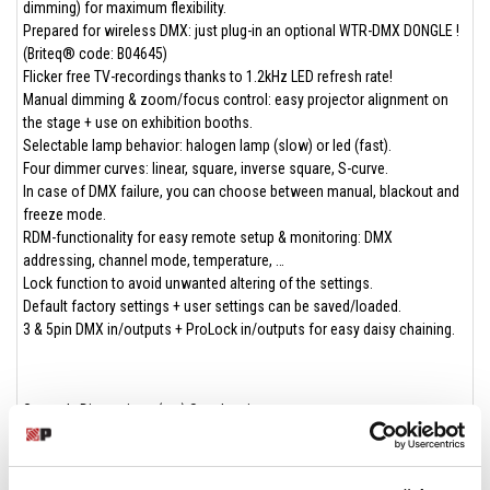
dimming) for maximum flexibility.
Prepared for wireless DMX: just plug-in an optional WTR-DMX DONGLE !
(Briteq® code: B04645)
Flicker free TV-recordings thanks to 1.2kHz LED refresh rate!
Manual dimming & zoom/focus control: easy projector alignment on
the stage + use on exhibition booths.
Selectable lamp behavior: halogen lamp (slow) or led (fast).
Four dimmer curves: linear, square, inverse square, S-curve.
In case of DMX failure, you can choose between manual, blackout and
freeze mode.
RDM-functionality for easy remote setup & monitoring: DMX
addressing, channel mode, temperature, …
Lock function to avoid unwanted altering of the settings.
Default factory settings + user settings can be saved/loaded.
3 & 5pin DMX in/outputs + ProLock in/outputs for easy daisy chaining.
General : Dimensions (cm) See drawing
General : Weight (kg) 7.2
General : Powerinput AC 100 - 240V, 50/60Hz
General : Energy Label No