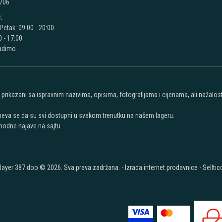
 706
:
Petak: 09:00 - 20:00
 - 17:00
radimo
u prikazani sa ispravnim nazivima, opisima, fotografijama i cijenama, ali nažal
meva se da su svi dostupni u svakom trenutku na našem lageru.
hodne najave na sajtu.
layer 387 doo © 2026. Sva prava zadržana. -
Izrada internet prodavnice
-
Selltic