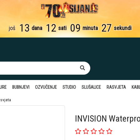
13
12
09
27
još
dana
sati
minuta
sekundi
TURE
BUBNJEVI
OZVUČENJE
STUDIO
SLUŠALICE
RASVJETA
KABL
svjeta
INVISION Waterpr