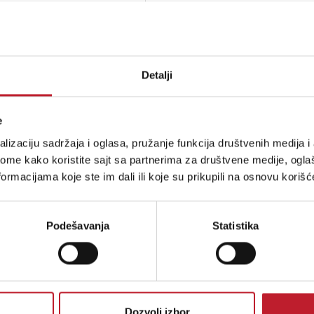
Vodootporne 3 led diode u jednom m
Detalji
e
lizaciju sadržaja i oglasa, pružanje funkcija društvenih medija i 
ome kako koristite sajt sa partnerima za društvene medije, oglaš
ormacijama koje ste im dali ili koje su prikupili na osnovu korišć
Podešavanja
Statistika
stima, prijavite se na naš NEWSLETTER!
Dozvoli izbor