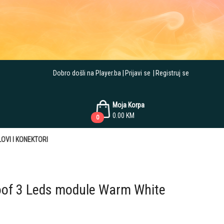
Dobro došli na Player.ba
Prijavi se
Registruj se
Moja Korpa
0.00
KM
0
OVI I KONEKTORI
oof 3 Leds module Warm White