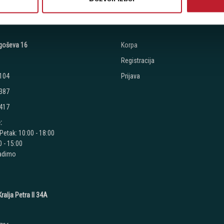
RODAVNICE
KORISNIČKI NALOG
jegoševa 16
Korpa
Registracija
 104
Prijava
 387
 417
:
Petak: 10:00 - 18:00
 - 15:00
radimo
ralja Petra II 34A