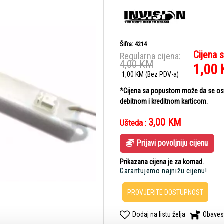
Šifra: 4214
Cijena 
Regularna cijena:
4,00
KM
1,00
1,00
KM
(Bez PDV-a)
*Cijena sa popustom može da se ostv
debitnom i kreditnom karticom.
3,00
KM
Ušteda :
Prijavi povoljniju cijenu
Prikazana cijena je za komad.
Garantujemo najnižu cijenu!
PROVJERITE DOSTUPNOST
Dodaj na listu želja
Obaves