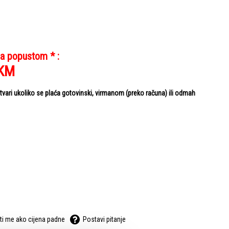
sa popustom * :
KM
ari ukoliko se plaća gotovinski, virmanom (preko računa) ili odmah
ti me ako cijena padne
Postavi pitanje