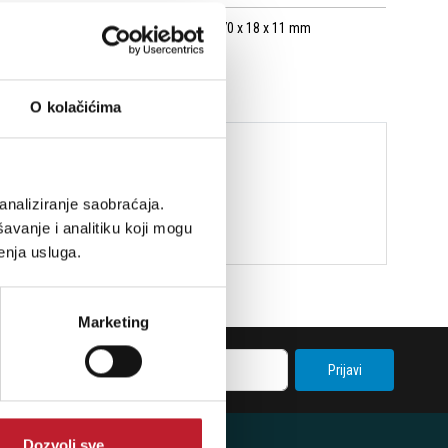
odulu12V DC. Snaga: 1.2 WDimenzije: 70 x 18 x 11 mm
O kolačićima
analiziranje saobraćaja.
avanje i analitiku koji mogu
enja usluga.
Marketing
Prijavi
Dozvoli sve