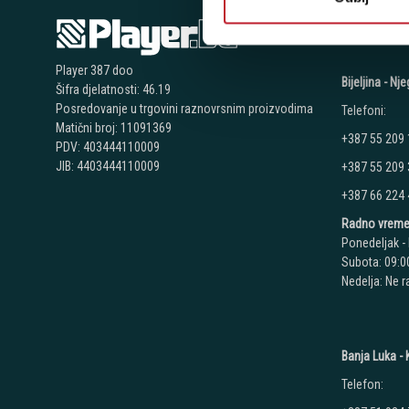
NAŠE P
Player 387 doo
Bijeljina - N
Šifra djelatnosti: 46.19
Posredovanje u trgovini raznovrsnim proizvodima
Telefoni:
Matični broj: 11091369
+387 55 209
PDV: 403444110009
JIB: 4403444110009
+387 55 209
+387 66 224
Radno vreme
Ponedeljak - 
Subota: 09:00
Nedelja: Ne 
Banja Luka - K
Telefon: