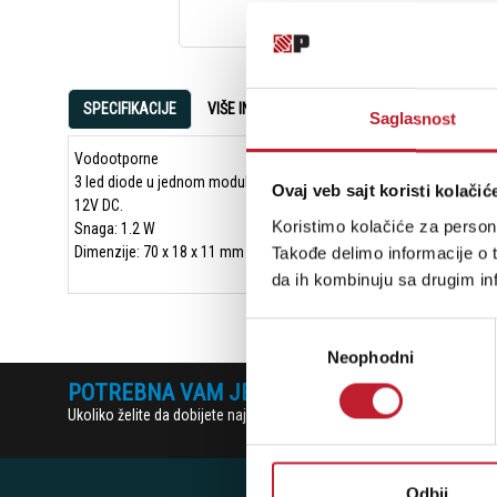
SPECIFIKACIJE
VIŠE INFORMACIJA
OCENE
Saglasnost
Vodootporne
3 led diode u jednom modulu
Ovaj veb sajt koristi kolačić
12V DC.
Koristimo kolačiće za persona
Snaga: 1.2 W
Dimenzije: 70 x 18 x 11 mm
Takođe delimo informacije o t
da ih kombinuju sa drugim inf
Избор
Neophodni
сагласности
POTREBNA VAM JE POMOĆ? POZOVITE NAS!
Ukoliko želite da dobijete najnovije informacije o novitetima i popu
Odbij