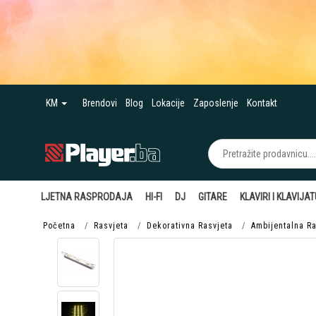
KM
Brendovi
Blog
Lokacije
Zaposlenje
Kontakt
LJETNA RASPRODAJA
HI-FI
DJ
GITARE
KLAVIRI I KLAVIJA
Početna
Rasvjeta
Dekorativna Rasvjeta
Ambijentalna Ra