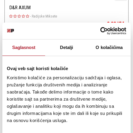
D&R AXUM
-
Radijske Miksete
0.00
KM
The AXUM VERSION 3.0 is a modular completely preprogrammed
Saglasnost
Detalji
O kolačićima
platform that can grow with you and your organization any time,
any moment. I/O cards can be shared between systems and a
Broa...
Ovaj veb sajt koristi kolačiće
Koristimo kolačiće za personalizaciju sadržaja i oglasa,
pružanje funkcija društvenih medija i analiziranje
saobraćaja. Takođe delimo informacije o tome kako
koristite sajt sa partnerima za društvene medije,
Šifra: 16512
oglašavanje i analitiku koji mogu da ih kombinuju sa
PROVJERITE DOSTUPNOST
drugim informacijama koje ste im dali ili koje su prikupili
na osnovu korišćenja usluga.