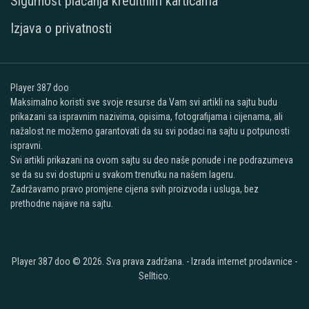
Sigurnost plaćanja kreditnim karticama
Izjava o privatnosti
Player 387 doo
Maksimalno koristi sve svoje resurse da Vam svi artikli na sajtu budu
prikazani sa ispravnim nazivima, opisima, fotografijama i cijenama, ali
nažalost ne možemo garantovati da su svi podaci na sajtu u potpunosti
ispravni.
Svi artikli prikazani na ovom sajtu su deo naše ponude i ne podrazumeva
se da su svi dostupni u svakom trenutku na našem lageru.
Zadržavamo pravo promjene cijena svih proizvoda i usluga, bez
prethodne najave na sajtu.
Player 387 doo © 2026. Sva prava zadržana. -
Izrada internet prodavnice
-
Selltico.