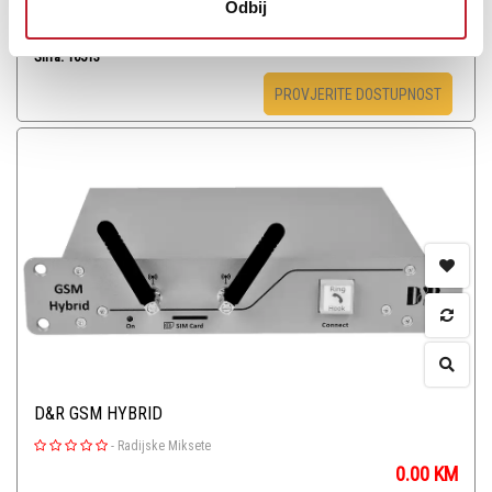
Odbij
Šifra: 16513
PROVJERITE DOSTUPNOST
D&R GSM HYBRID
-
Radijske Miksete
0.00
KM