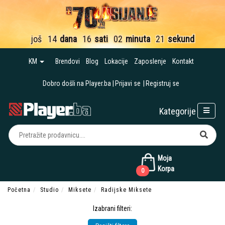
još
14
dana
16
sati
02
minuta
21
sekund
KM
Brendovi
Blog
Lokacije
Zaposlenje
Kontakt
Dobro došli na Player.ba
Prijavi se
Registruj se
Kategorije
Moja
Korpa
0
Početna
Studio
Miksete
Radijske Miksete
Izabrani filteri: