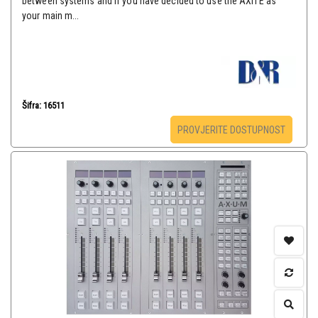
between systems and if you have decided to use the AXITE as
your main m...
Šifra: 16511
PROVJERITE DOSTUPNOST