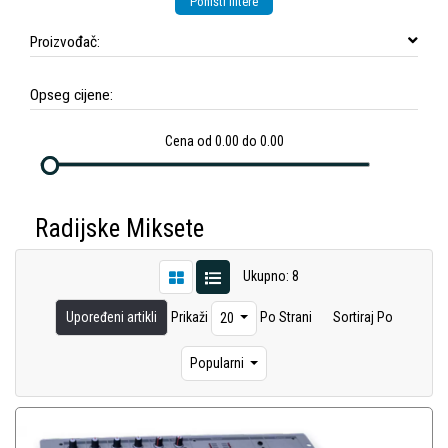
Poništi filtere
Proizvođač:
Opseg cijene:
Cena od 0.00 do 0.00
Radijske Miksete
Ukupno: 8
Upoređeni artikli
Prikaži
Po Strani
Sortiraj Po
20
Popularni