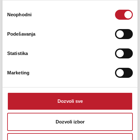
Избор
Neophodni
сагласности
Podešavanja
Statistika
D&R ONAIR
Marketing
-
Radijske Miksete
0.00
KM
Dozvoli sve
We can supply you a perfect matching ON-AIR light for all our
mixers. Actuallyhere there is no lamp inside anymore, just
everlasting high intensity red leds.
Dozvoli izbor