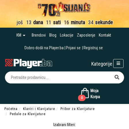
još
13
dana
11
sati
16
minuta
33
sekunde
KM
Brendovi
Blog
Lokacije
Zaposlenje
Kontakt
Dobro došli na Player.ba
Prijavi se
Registruj se
Kategorije
Moja
Korpa
0
Početna
Klaviri i Klavijature
Pribor za Klavijature
Pedale za Klavijature
Izabrani filteri: