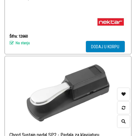
Šifra: 12660
Na stanju
DODAJ U KORPU
Chord Sustain pedal SP2 - Pedala za klavijaturu