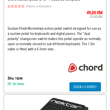
-
Pedale za Klavijature
49,00
KM
57,00
KM
Sustain Pedal Momentary action pedal switch designed for use as
a sustain pedal for keyboards and digital pianos. The "dual
polarity" changeover switch makes this pedal operate as normally
open or normally closed to suit different keyboards. The 1.5m
cable is fitted with a 6.3mm stan...
Šifra: 15244
Na stanju
DODAJ U KORPU