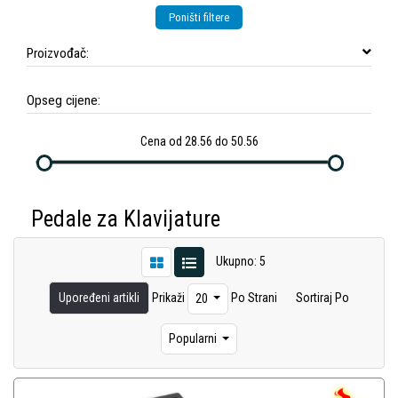
Poništi filtere
Proizvođač:
Opseg cijene:
Cena od 28.56 do 50.56
Pedale za Klavijature
Ukupno: 5
Upoređeni artikli
Prikaži
Po Strani
Sortiraj Po
20
Popularni