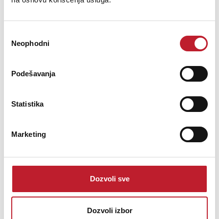
51,00
KM
60,00
KM
Избор
The Nektar NP-1 and NP-2 universal foot switch pedals are solid,
Neophodni
сагласности
rugged and ideal for both studio and stage.Rubber gripping keep
them in place during performances and polarity switching ensures
they workwith any keyboard or electronic product, requiring a foot
Podešavanja
switch.
Statistika
Marketing
Šifra: 10631
Na stanju
DODAJ U KORPU
Dozvoli sve
Dozvoli izbor