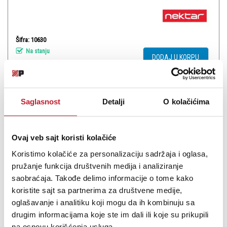
Šifra: 10630
Na stanju
DODAJ U KORPU
Saglasnost
Detalji
O kolačićima
Ovaj veb sajt koristi kolačiće
Koristimo kolačiće za personalizaciju sadržaja i oglasa,
pružanje funkcija društvenih medija i analiziranje
saobraćaja. Takođe delimo informacije o tome kako
koristite sajt sa partnerima za društvene medije,
oglašavanje i analitiku koji mogu da ih kombinuju sa
NEKTAR NP-2 - Pedala za klavijaturu
drugim informacijama koje ste im dali ili koje su prikupili
-
Pedale za Klavijature
na osnovu korišćenja usluga.